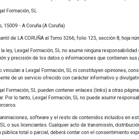
gal Formación, SL
jo, 15009 - A Coruña (A Coruña)
cantil de LA CORUÑA al Tomo 3266, folio 125, sección 8, hoja nú
 la ley, Lexgal Formación, SL no asume ninguna responsabilidad d
ación y precisión de los datos o informaciones que contienen sus
 vinculan a Lexgal Formación, SL ni constituyen opiniones, con
nte de un servicio ofrecido con carácter informativo y divulgati
al Formación, SL pueden contener enlaces (links) a otras págin
r. Por lo tanto, Lexgal Formación, SL no puede asumir responsa
erceros.
 animaciones, software y el resto de contenidos incluidos en e
L o sus licenciantes. Cualquier acto de transmisión, distribució
ública total o parcial, deberá contar con el consentimiento ex